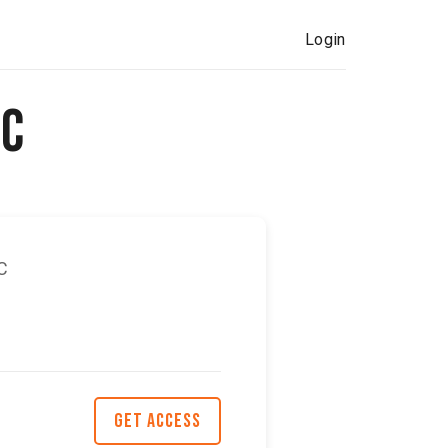
Login
 C
C
GET ACCESS