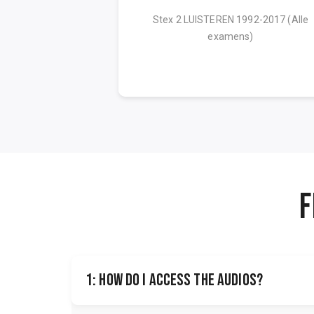
t Caroline eenmaal
Stex 2 LUISTEREN 1992-2017 (Alle
r wat ze heeft
examens)
ederlandse taal of
...
F
1: How do I access the audios?