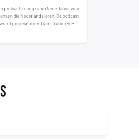
n podcast in langzaam Nederlands voor
Bij Echt Gebeurd 
ensen die Nederlands leren. De podcast
klein podium mooie
wordt gepresenteerd door Yorien vdH.
verhalen over ie
NS