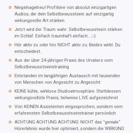
Niegelnagelneu! Profitiere von absolut einzigartigen
trip_origin
Audios, die dein Selbstbewusstsein auf einzigartig
wirkungsvolle Art stärken
Jetzt wird der Traum wahr: Selbstbewusstsein stärken
trip_origin
im Schlaf. Einfach traumhaft einfach... ;-)
Hör aktiv zu oder hör NICHT aktiv zu. Beides wirkt. Du
trip_origin
entscheidest.
Aus der über 24-jährigen Praxis des Urvaters vom
trip_origin
Selbstbewusstseinstraining
Entstanden im langjährigen Austausch mit tausenden
trip_origin
von Menschen von Angesicht zu Angesicht
KEINE kühle, wirklose Studioatmosphäre. Stattdessen
trip_origin
wirkungsvollste Praxis, teilweise LIVE aufgezeichnet
Von KEINEN Assistenten eingesprochen, sondern vom
trip_origin
erfahrensten Selbstbewusstseinstrainer persönlich
ACHTUNG ACHTUNG ACHTUNG: NICHT das "geniale"
trip_origin
Hörerlebnis wurde hier optimiert, sondern die WIRKUNG