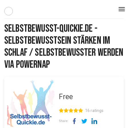
Togg
navi
Selbstbewusst-Quickie.de -
Selbstbewusstsein stärken im
Schlaf / Selbstbewusster werden
via PowerNap
Free
16 ratings
Share: